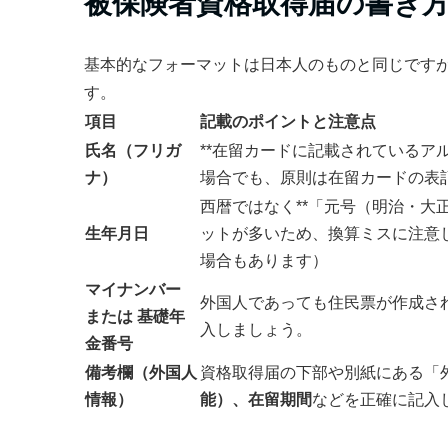
被保険者資格取得届の書き
基本的なフォーマットは日本人のものと同じです
す。
項目
記載のポイントと注意点
氏名（フリガ
**在留カードに記載されているア
ナ）
場合でも、原則は在留カードの表
西暦ではなく**「元号（明治・大
生年月日
ットが多いため、換算ミスに注意
場合もあります）
マイナンバー
外国人であっても住民票が作成さ
または 基礎年
入しましょう。
金番号
備考欄（外国人
資格取得届の下部や別紙にある「
情報）
能）、在留期間
などを正確に記入