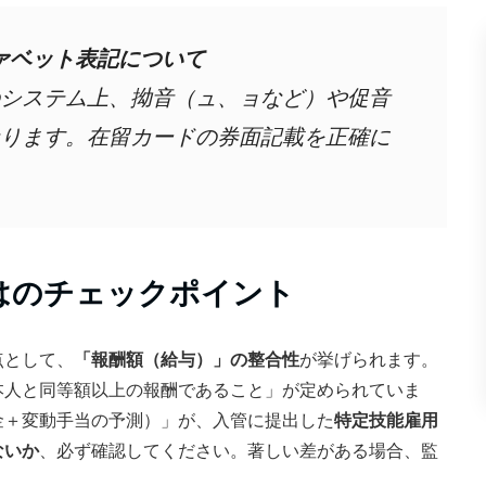
ァベット表記について
システム上、拗音（ュ、ョなど）や促音
ります。在留カードの券面記載を正確に
はのチェックポイント
点として、
「報酬額（給与）」の整合性
が挙げられます。
本人と同等額以上の報酬であること」が定められていま
金＋変動手当の予測）」が、入管に提出した
特定技能雇用
ないか
、必ず確認してください。著しい差がある場合、監
。