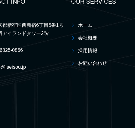
CT INFO
OUR SERVICES
京都新宿区西新宿6丁目5番1号
ホーム
宿アイランドタワー2階
会社概要
-6825-0866
採用情報
お問い合わせ
o@iseisou.jp