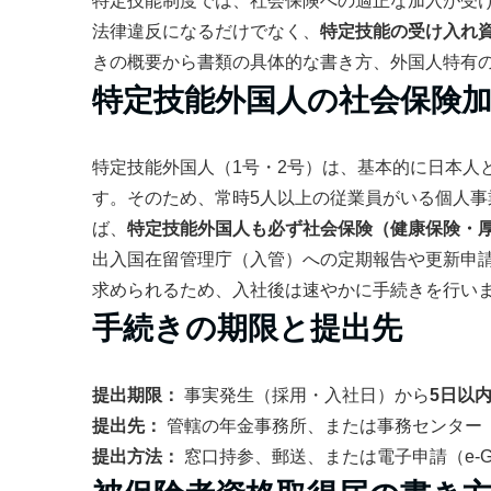
特定技能制度では、社会保険への適正な加入が受
法律違反になるだけでなく、
特定技能の受け入れ
きの概要から書類の具体的な書き方、外国人特有
特定技能外国人の社会保険
特定技能外国人（1号・2号）は、基本的に日本人
す。そのため、常時5人以上の従業員がいる個人
ば、
特定技能外国人も必ず社会保険（健康保険・
出入国在留管理庁（入管）への定期報告や更新申
求められるため、入社後は速やかに手続きを行い
手続きの期限と提出先
提出期限：
事実発生（採用・入社日）から
5日以
提出先：
管轄の年金事務所、または事務センター
提出方法：
窓口持参、郵送、または電子申請（e-G