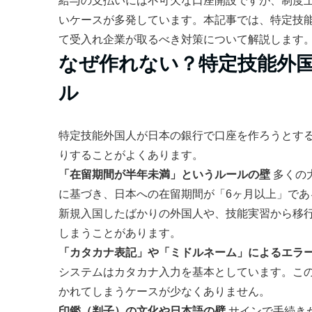
給与の支払いには不可欠な口座開設ですが、制度
いケースが多発しています。本記事では、特定技
て受入れ企業が取るべき対策について解説します
なぜ作れない？特定技能外
ル
特定技能外国人が日本の銀行で口座を作ろうとす
りすることがよくあります。
「在留期間が半年未満」というルールの壁
多くの
に基づき、日本への在留期間が「6ヶ月以上」で
新規入国したばかりの外国人や、技能実習から移
しまうことがあります。
「カタカナ表記」や「ミドルネーム」によるエラ
システムはカタカナ入力を基本としています。こ
かれてしまうケースが少なくありません。
印鑑（判子）の文化や日本語の壁
サインで手続き