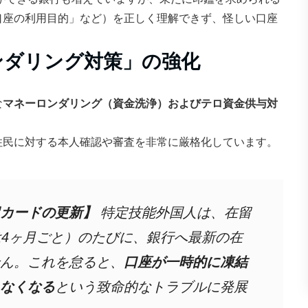
口座の利用目的」など）を正しく理解できず、怪しい口座
ンダリング対策」の強化
な
マネーロンダリング（資金洗浄）およびテロ資金供与対
住民に対する本人確認や審査を非常に厳格化しています。
カードの更新】
特定技能外国人は、在留
は4ヶ月ごと）のたびに、銀行へ最新の在
ん。これを怠ると、
口座が一時的に凍結
なくなる
という致命的なトラブルに発展