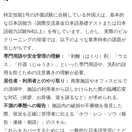
特定技能1号の評価試験に合格している外国人は、基本的
な日本語能力（国際交流基金日本語基礎テストまたは日本
語能力試験N4以上）を有しています。しかし、実際のビル
クリーニングの現場では、以下のような業界特有の課題が
生じがちです。
専門用語や安全管理の理解：
「剥離（はくり）剤」「ウエ
ス」「什器（じゅうき）」といった専門用語や、洗剤の誤
用を防ぐための注意書きの理解が必要。
居住者・利用者とのやり取り：
商業施設やオフィスビルで
の清掃中、施設の利用者から話しかけられた際の臨機応変
な対応（挨拶、お辞儀、道を譲るなど）が求められる。
不測の事態への報告：
施設内の破損や不審物を発見した
際、状況を正確に管理者に伝える「ホウ・レン・ソウ（報
告・連絡・相談）」のスキル。
これらをカバーするためには、一般的な日本語学習にとど