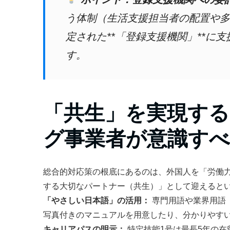
う体制（生活支援担当者の配置や多
定された**「登録支援機関」**に
す。
「共生」を実現す
グ事業者が意識す
総合的対応策の根底にあるのは、外国人を「労働
する大切なパートナー（共生）」として迎えると
「やさしい日本語」の活用：
専門用語や業界用語
写真付きのマニュアルを用意したり、分かりやす
キャリアパスの明示：
特定技能1号は最長5年の在