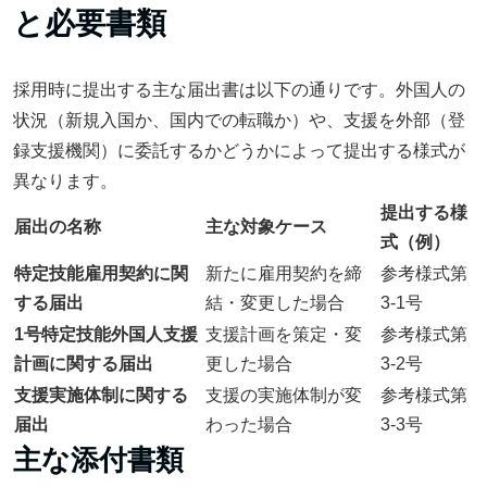
と必要書類
採用時に提出する主な届出書は以下の通りです。外国人の
状況（新規入国か、国内での転職か）や、支援を外部（登
録支援機関）に委託するかどうかによって提出する様式が
異なります。
提出する様
届出の名称
主な対象ケース
式（例）
特定技能雇用契約に関
新たに雇用契約を締
参考様式第
する届出
結・変更した場合
3-1号
1号特定技能外国人支援
支援計画を策定・変
参考様式第
計画に関する届出
更した場合
3-2号
支援実施体制に関する
支援の実施体制が変
参考様式第
届出
わった場合
3-3号
主な添付書類