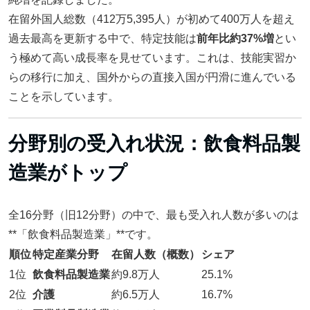
在留外国人総数（412万5,395人）が初めて400万人を超え
過去最高を更新する中で、特定技能は
前年比約37%増
とい
う極めて高い成長率を見せています。これは、技能実習か
らの移行に加え、国外からの直接入国が円滑に進んでいる
ことを示しています。
分野別の受入れ状況：飲食料品製
造業がトップ
全16分野（旧12分野）の中で、最も受入れ人数が多いのは
**「飲食料品製造業」**です。
順位
特定産業分野
在留人数（概数）
シェア
1位
飲食料品製造業
約9.8万人
25.1%
2位
介護
約6.5万人
16.7%