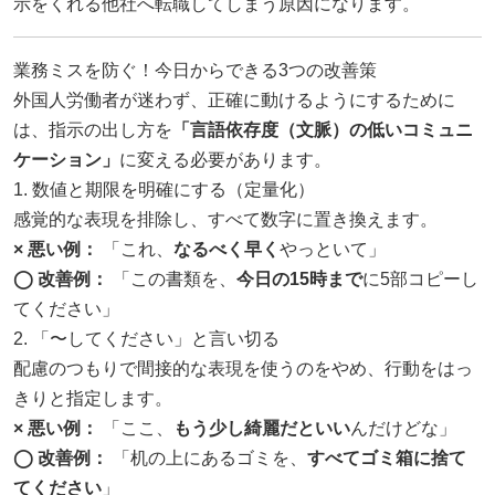
示をくれる他社へ転職してしまう原因になります。
業務ミスを防ぐ！今日からできる3つの改善策
外国人労働者が迷わず、正確に動けるようにするために
は、指示の出し方を
「言語依存度（文脈）の低いコミュニ
ケーション」
に変える必要があります。
1. 数値と期限を明確にする（定量化）
感覚的な表現を排除し、すべて数字に置き換えます。
× 悪い例：
「これ、
なるべく早く
やっといて」
◯ 改善例：
「この書類を、
今日の15時まで
に5部コピーし
てください」
2. 「〜してください」と言い切る
配慮のつもりで間接的な表現を使うのをやめ、行動をはっ
きりと指定します。
× 悪い例：
「ここ、
もう少し綺麗だといい
んだけどな」
◯ 改善例：
「机の上にあるゴミを、
すべてゴミ箱に捨て
てください
」