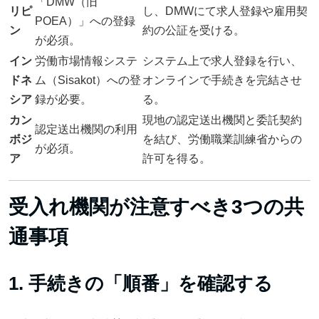
「DMW（旧
リピ
し、DMWにて求人登録や雇用契
POEA）」への登録
ン
約の公証を受ける。
が必須。
イン
労働市場情報システ
システム上で求人登録を行い、
ドネ
ム（Sisakot）への登
オンラインで手続きを完結させ
シア
録が必要。
る。
カン
現地の認定送出機関と委託契約
認定送出機関の利用
ボジ
を結び、労働職業訓練省からの
が必須。
ア
許可を得る。
受入れ機関が注意すべき3つの共
通事項
1. 手続きの「順番」を確認する