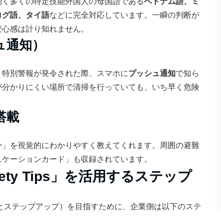
働く多くの特定技能外国人の母国語である
ベトナム語、ミ
ログ語、タイ語
などに完全対応しています。一瞬の判断が
安心感は計り知れません。
ュ通知）
、特別警報が発令された際、スマホに
プッシュ通知
で知ら
が分かりにくい場所で清掃を行っていても、いち早く危険
搭載
か」を視覚的にわかりやすく教えてくれます。周囲の避難
ニケーションカード」も収録されています。
ty Tips」を活用するステップ
調和とステップアップ）を目指すために、企業側は以下のステ