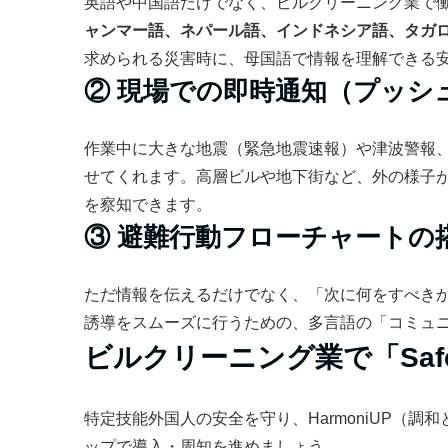
英語や中国語だけでなく、ビルクリーニング業で
ャンマー語、ネパール語、インドネシア語、タガ
求められる災害時に、母国語で情報を理解できる
② 現場での即時通知（プッシ
作業中に大きな地震（緊急地震速報）や津波警報
せてくれます。高層ビルや地下街など、外の様子
を察知できます。
③ 避難行動フローチャートの
ただ情報を伝えるだけでなく、「次に何をすべき
誘導をスムーズに行うための、多言語の「コミュ
ビルクリーニング業で「Safe
特定技能外国人の安全を守り、HarmoniUP（
ップで導入・周知を進めましょう。