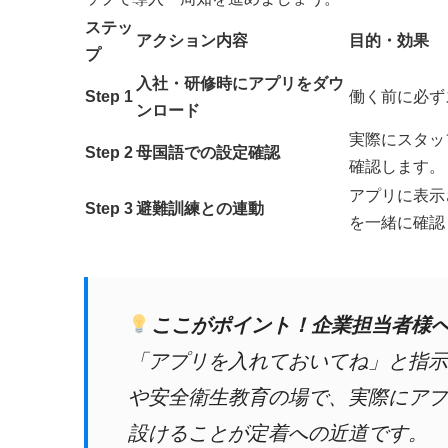
ステッ
アクション内容
目的・効果
プ
入社・研修時にアプリをダウ
Step 1
働く前に必ず
ンロード
実際にスタッ
Step 2
母国語での設定確認
確認します。
アプリに表示
Step 3
避難訓練との連動
を一緒に確認
ここがポイント！企業担当者様
「アプリを入れておいてね」と指示
や安全衛生教育の場で、実際にアプ
設けることが定着への近道です。