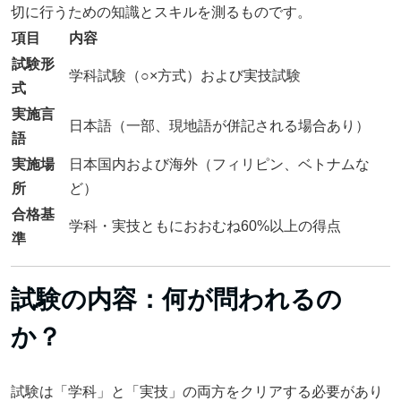
切に行うための知識とスキルを測るものです。
項目
内容
試験形
学科試験（○×方式）および実技試験
式
実施言
日本語（一部、現地語が併記される場合あり）
語
実施場
日本国内および海外（フィリピン、ベトナムな
所
ど）
合格基
学科・実技ともにおおむね60%以上の得点
準
試験の内容：何が問われるの
か？
試験は「学科」と「実技」の両方をクリアする必要があり