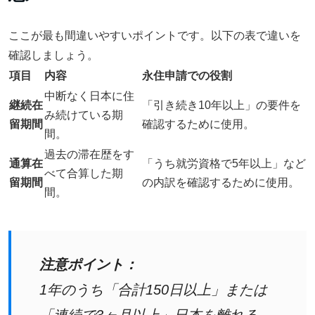
ここが最も間違いやすいポイントです。以下の表で違いを
確認しましょう。
項目
内容
永住申請での役割
中断なく日本に住
継続在
「引き続き10年以上」の要件を
み続けている期
留期間
確認するために使用。
間。
過去の滞在歴をす
通算在
「うち就労資格で5年以上」など
べて合算した期
留期間
の内訳を確認するために使用。
間。
注意ポイント：
1年のうち「合計150日以上」または