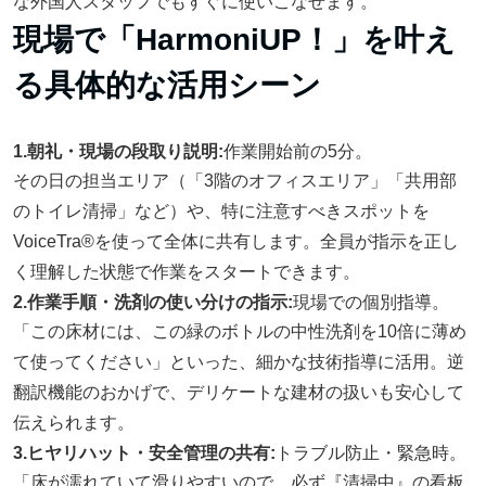
な外国人スタッフでもすぐに使いこなせます。
現場で「HarmoniUP！」を叶え
る具体的な活用シーン
1.朝礼・現場の段取り説明:
作業開始前の5分。
その日の担当エリア（「3階のオフィスエリア」「共用部
のトイレ清掃」など）や、特に注意すべきスポットを
VoiceTra®を使って全体に共有します。全員が指示を正し
く理解した状態で作業をスタートできます。
2.作業手順・洗剤の使い分けの指示:
現場での個別指導。
「この床材には、この緑のボトルの中性洗剤を10倍に薄め
て使ってください」といった、細かな技術指導に活用。逆
翻訳機能のおかげで、デリケートな建材の扱いも安心して
伝えられます。
3.ヒヤリハット・安全管理の共有:
トラブル防止・緊急時。
「床が濡れていて滑りやすいので、必ず『清掃中』の看板