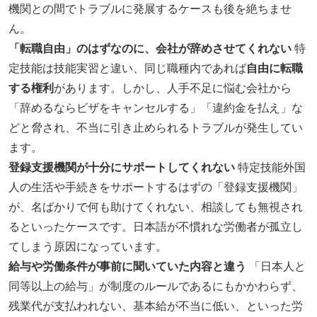
機関との間でトラブルに発展するケースも後を絶ちませ
ん。
「転職自由」のはずなのに、会社が辞めさせてくれない
特
定技能は技能実習と違い、同じ職種内であれば
自由に転職
する権利
があります。しかし、人手不足に悩む会社から
「辞めるならビザをキャンセルする」「違約金を払え」な
どと脅され、不当に引き止められるトラブルが発生してい
ます。
登録支援機関が十分にサポートしてくれない
特定技能外国
人の生活や手続きをサポートするはずの「登録支援機関」
が、名ばかりで何も助けてくれない、相談しても無視され
るといったケースです。日本語が不慣れな労働者が孤立し
てしまう原因になっています。
給与や労働条件が事前に聞いていた内容と違う
「日本人と
同等以上の給与」が制度のルールであるにもかかわらず、
残業代が支払われない、基本給が不当に低い、といった労