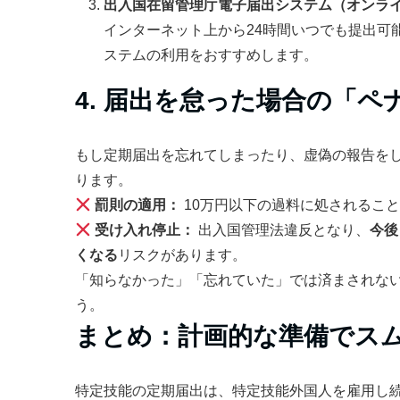
出入国在留管理庁電子届出システム（オンラ
インターネット上から24時間いつでも提出可
ステムの利用をおすすめします。
4. 届出を怠った場合の「
もし定期届出を忘れてしまったり、虚偽の報告を
ります。
罰則の適用：
10万円以下の過料に処されるこ
受け入れ停止：
出入国管理法違反となり、
今後
くなる
リスクがあります。
「知らなかった」「忘れていた」では済まされな
う。
まとめ：計画的な準備でス
特定技能の定期届出は、特定技能外国人を雇用し